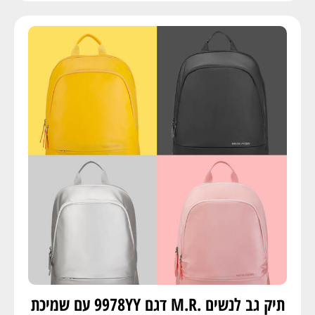
תיק גב לנשים .M.R דגם 9978YY עם שמיכת