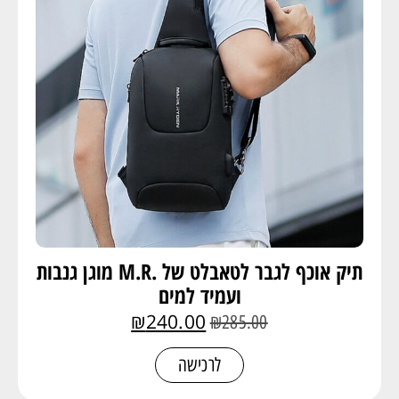
תיק אוכף לגבר לטאבלט של .M.R מוגן גנבות
ועמיד למים
₪
240.00
₪
285.00
לרכישה