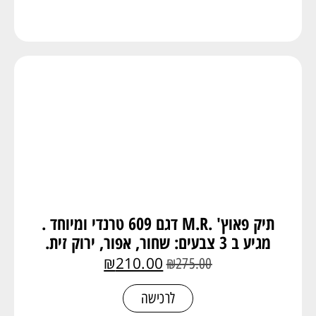
תיק פאוץ' .M.R דגם 609 טרנדי ומיוחד .
מגיע ב 3 צבעים: שחור, אפור, ירוק זית.
₪
210.00
₪
275.00
לרכישה