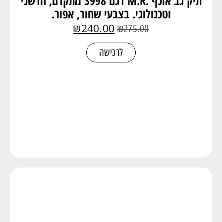
תיק גב אוכף .M.R דגם 3998 מתקדם, חדשני
וטכנולוגי. בצבעי שחור, אפור.
₪
240.00
₪
275.00
לרכישה