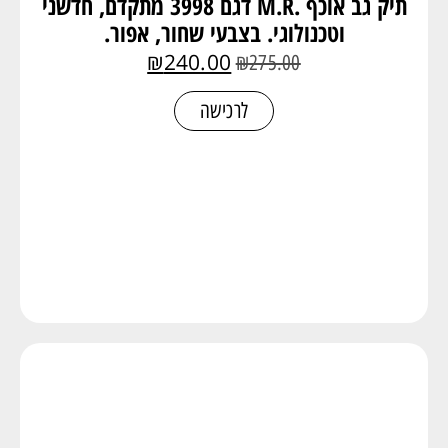
תיק גב אוכף .M.R דגם 3998 מתקדם, חדשני
וטכנולוגי. בצבעי שחור, אפור.
₪
240.00
₪
275.00
לרכישה