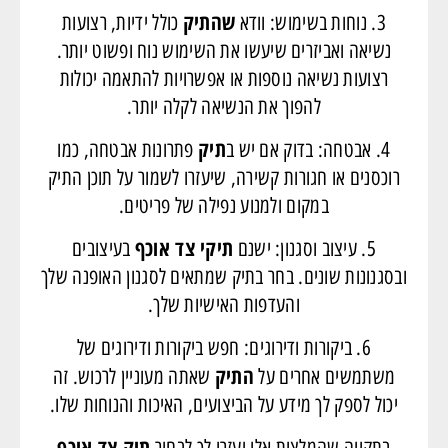
שהתיק
3. נוחות בשימוש: וודא
כולל ידיות, רצועות
נשיאה ואביזרים שיעשו את השימוש נוח ופשוט יותר.
רצועות נשיאה נוספות או אפשרויות להתאמה יכולות
להפוך את הנשיאה לקלה יותר.
תיק
4. אבטחה: בדוק אם יש ב
פתרונות אבטחה, כמו
רוכסנים או חגורות קשירה, שיעזרו לשמור על תוכן התיק
במקום ולמנוע נפילה של פריטים.
תיקי צד אוכף
5. עיצוב וסגנון: ישנם
בעיצובים
ובסגנונות שונים. בחר בתיק שמתאים לסגנון האופנה שלך
והעדפות האישיות שלך.
6. ביקורות ודירוגים: חפש ביקורות ודירוגים של
התיק
משתמשים אחרים על
שאתה מעוניין לרכוש. זה
יכול לספק לך מידע על הביצועים, האיכות והנוחות שלו.
תיק צד אוכף
בתקווה שהמלצות אלו יעזרו לך לבחור