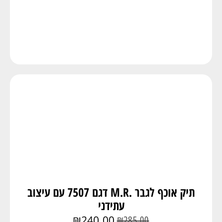
תיק אוכף לגבר .M.R דגם 7507 עם עיצוב
עתידני
₪
240.00
₪
285.00