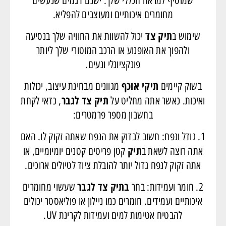
שמוסיף למראה הכללי שלך. ישנם דגמים שנעשים
מחומרים איכותיים ומעוצבים להפליא.
תיק צד
שימוש ב
יכול להשוות את החוויה שלך בנסיעה
ולהפוך את האופנוע או הרכב המוטורי שלך ליותר
פונקציונלי ונעים.
תיקי אוכף
בשוק קיימים
מגוונים מבחינת עיצוב, יכולות
תיק צד לגבר
ואיכות. כאשר אתה מחליט על
, כדאי לקחת
בחשבון מספר פרמטרים:
1. גודל ונפח: חשוב לבדוק את הנפח שאתה זקוק לו. האם
תיק
אתה רוצה לשאת ב
קטן פריטים קטנים יומיומיים, או
אתה זקוק לנפח גדול יותר להובלת ציוד לטיולים ארוכים.
בתיק צד לגבר
2. חומר ועמידות: בחר
שעשוי מחומרים
איכותיים ועמידים. חומרים כמו ניילון או פוליאסטר יכולים
להבטיח אטימות למים ועמידות לקרינת UV.