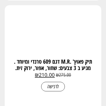
תיק פאוץ' .M.R דגם 609 טרנדי ומיוחד .
מגיע ב 3 צבעים: שחור, אפור, ירוק זית.
₪
210.00
₪
275.00
לרכישה