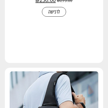
₪
250.00
₪
295.00
לרכישה