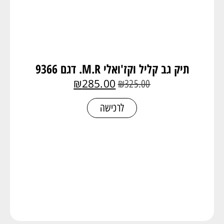
תיק גב קליל וקז'ואלי M.R. דגם 9366
₪
285.00
₪
325.00
לרכישה