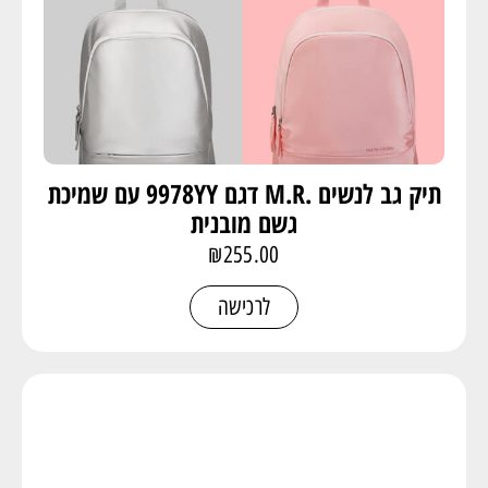
תיק גב לנשים .M.R דגם 9978YY עם שמיכת
גשם מובנית
₪
255.00
לרכישה