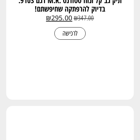
תיק גב קל ונוח סטודנט .M.R דגם 9103.
בדיוק להרפתקה שחיפשתם!
₪
295.00
₪
347.00
לרכישה