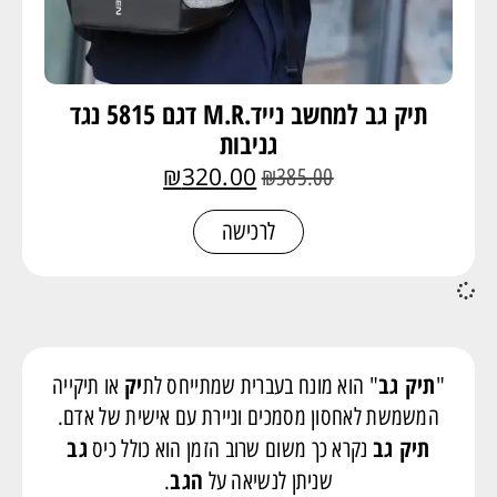
תיק גב למחשב נייד.M.R דגם 5815 נגד
גניבות
₪
320.00
₪
385.00
לרכישה
תיק גב
יק
"
" הוא מונח בעברית שמתייחס לת
או תיקייה
המשמשת לאחסון מסמכים וניירת עם אישית של אדם.
תיק גב
גב
נקרא כך משום שרוב הזמן הוא כולל כיס
הגב
שניתן לנשיאה על
.