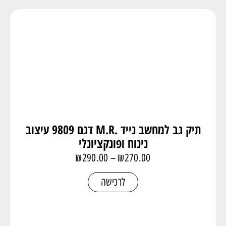
תיק גב למחשב נייד .M.R דגם 9809 עיצוב
נינוח ופונקציונלי
₪
290.00
–
₪
270.00
לרכישה